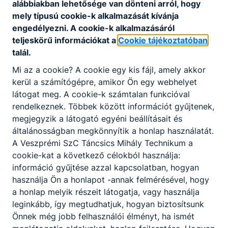
alábbiakban lehetősége van dönteni arról, hogy
mely típusú cookie-k alkalmazását kívánja
engedélyezni. A cookie-k alkalmazásáról
Pótfelvételi eljárás
teljeskörű információkat a
Cookie tájékoztatóban
talál.
Iskolánk a 2026/2027-es tanévre pótfelvételi eljárást
Mi az a cookie? A cookie egy kis fájl, amely akkor
hirdet.
kerül a számítógépre, amikor Ön egy webhelyet
2026. máj. 10.
iskolavezetés
látogat meg. A cookie-k számtalan funkcióval
rendelkeznek. Többek között információt gyűjtenek,
megjegyzik a látogató egyéni beállításait és
általánosságban megkönnyítik a honlap használatát.
Felvételi információ
A Veszprémi SzC Táncsics Mihály Technikum a
cookie-kat a következő célokból használja:
A felvételről vagy elutasításról szóló értesítést postai úton
információ gyűjtése azzal kapcsolatban, hogyan
küldjük meg a rendszerben rögzített értesítési címre
használja Ön a honlapot -annak felmérésével, hogy
2026. május 8-ig.
a honlap melyik részeit látogatja, vagy használja
2026. ápr. 27.
iskolavezetés
leginkább, így megtudhatjuk, hogyan biztosítsunk
Önnek még jobb felhasználói élményt, ha ismét