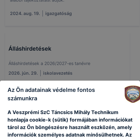
2024. aug. 19.
igazgatóság
Álláshirdetések
Álláshirdetések a 2026/2027-es tanévre
2026. jún. 29.
iskolavezetés
Az Ön adatainak védelme fontos
számunkra
Beiratkozás a 2026/2027-es tanévre
A Veszprémi SzC Táncsics Mihály Technikum
honlapja cookie-k (sütik) formájában információkat
Tájékoztató a 2026/2027-es tanév beiratkozásáról
tárol az Ön böngészésre használt eszközén, amely
2026. jún. 17.
iskolavezetés
információk személyes adatnak minősülhetnek. Az