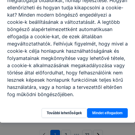
meglátogatja oldalunkat, honlap fejlesztése. Hogyan
ellenőrizheti és hogyan tudja kikapcsolni a cookie-
kat? Minden modern böngésző engedélyezi a
Ideiglenes felvételi rangsorok a
cookie-k beállításának a változtatását. A legtöbb
2026/2027-es tanévre
böngésző alapértelmezettként automatikusan
elfogadja a cookie-kat, de ezek általában
Ideiglenes felvételi rangsorok a 2026/2027-es tanévre
megváltoztathatók. Felhívjuk figyelmét, hogy mivel a
2026. márc. 17.
iskolavezetés
cookie-k célja honlapunk használhatóságának és
folyamatainak megkönnyítése vagy lehetővé tétele,
a cookie-k alkalmazásának megakadályozása vagy
törlése által előfordulhat, hogy felhasználóink nem
MENZAFIZETÉS - Szeptember
lesznek képesek honlapunk funkcióinak teljes körű
használatára, vagy a honlap a tervezettől eltérően
Menzafizetési díjak, időpontok 2026 szeptember
fog működni böngészőjében.
hónapban
2026. márc. 9.
Igazgatóság
További lehetőségek
Mindet elfogadom
1
2
22