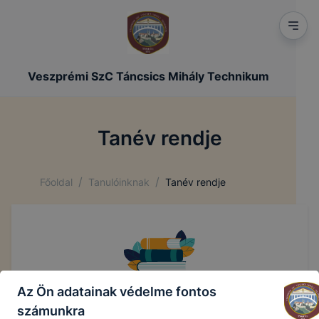
Veszprémi SzC Táncsics Mihály Technikum
Tanév rendje
/
/
Főoldal
Tanulóinknak
Tanév rendje
Az Ön adatainak védelme fontos
Aktuális információ
számunkra