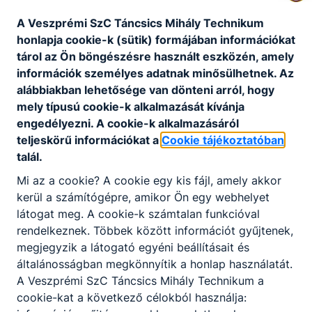
A Veszprémi SzC Táncsics Mihály Technikum
Veszprémi Szakképzési Centrum Táncsics Mihály
honlapja cookie-k (sütik) formájában információkat
Technikum 2025-2026.
tanév rendje
tárol az Ön böngészésre használt eszközén, amely
információk személyes adatnak minősülhetnek. Az
alábbiakban lehetősége van dönteni arról, hogy
mely típusú cookie-k alkalmazását kívánja
engedélyezni. A cookie-k alkalmazásáról
A
2024/25
tanév rendje, fontosabb
teljeskörű információkat a
Cookie tájékoztatóban
eseményei
talál.
Mi az a cookie? A cookie egy kis fájl, amely akkor
kerül a számítógépre, amikor Ön egy webhelyet
látogat meg. A cookie-k számtalan funkcióval
rendelkeznek. Többek között információt gyűjtenek,
megjegyzik a látogató egyéni beállításait és
általánosságban megkönnyítik a honlap használatát.
A Veszprémi SzC Táncsics Mihály Technikum a
cookie-kat a következő célokból használja:
Partnereink