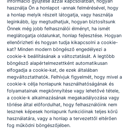
információ gyűjtése azzal kapcsolatban, hogyan
használja Ön a honlapot -annak felmérésével, hogy
a honlap melyik részeit látogatja, vagy használja
leginkább, így megtudhatjuk, hogyan biztosítsunk
Önnek még jobb felhasználói élményt, ha ismét
meglátogatja oldalunkat, honlap fejlesztése. Hogyan
ellenőrizheti és hogyan tudja kikapcsolni a cookie-
kat? Minden modern böngésző engedélyezi a
cookie-k beállításának a változtatását. A legtöbb
böngésző alapértelmezettként automatikusan
elfogadja a cookie-kat, de ezek általában
megváltoztathatók. Felhívjuk figyelmét, hogy mivel a
cookie-k célja honlapunk használhatóságának és
folyamatainak megkönnyítése vagy lehetővé tétele,
a cookie-k alkalmazásának megakadályozása vagy
törlése által előfordulhat, hogy felhasználóink nem
lesznek képesek honlapunk funkcióinak teljes körű
használatára, vagy a honlap a tervezettől eltérően
fog működni böngészőjében.