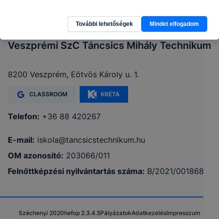
További lehetőségek
Mindet elfogadom
Veszprémi SzC Táncsics Mihály Technikum
8200 Veszprém, Eötvös Károly u. 1.
CLASSROOM
KRÉTA
Telefon:
+36 88 420267
E-mail:
iskola@tancsicstechnikum.hu
OM azonosító:
203066/011
Felnőttképzési nyilvántartás száma:
B/2021/001868
Széchenyi 2020
hefop 2.3.4.5
Pályázatok
Adatkezelés
Impresszum