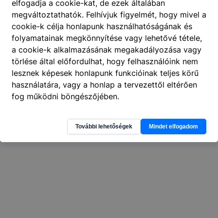
elfogadja a cookie-kat, de ezek általában
megváltoztathatók. Felhívjuk figyelmét, hogy mivel a
404
cookie-k célja honlapunk használhatóságának és
A keresett oldal nem található
.
folyamatainak megkönnyítése vagy lehetővé tétele,
a cookie-k alkalmazásának megakadályozása vagy
törlése által előfordulhat, hogy felhasználóink nem
lesznek képesek honlapunk funkcióinak teljes körű
használatára, vagy a honlap a tervezettől eltérően
fog működni böngészőjében.
További lehetőségek
Mindet elfogadom