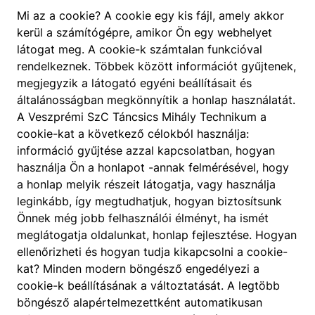
Mi az a cookie? A cookie egy kis fájl, amely akkor
kerül a számítógépre, amikor Ön egy webhelyet
látogat meg. A cookie-k számtalan funkcióval
rendelkeznek. Többek között információt gyűjtenek,
megjegyzik a látogató egyéni beállításait és
általánosságban megkönnyítik a honlap használatát.
A Veszprémi SzC Táncsics Mihály Technikum a
cookie-kat a következő célokból használja:
információ gyűjtése azzal kapcsolatban, hogyan
használja Ön a honlapot -annak felmérésével, hogy
a honlap melyik részeit látogatja, vagy használja
leginkább, így megtudhatjuk, hogyan biztosítsunk
Önnek még jobb felhasználói élményt, ha ismét
meglátogatja oldalunkat, honlap fejlesztése. Hogyan
ellenőrizheti és hogyan tudja kikapcsolni a cookie-
kat? Minden modern böngésző engedélyezi a
cookie-k beállításának a változtatását. A legtöbb
böngésző alapértelmezettként automatikusan