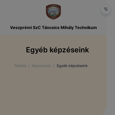
Veszprémi SzC Táncsics Mihály Technikum
Egyéb képzéseink
/
/
Főoldal
Képzéseink
Egyéb képzéseink