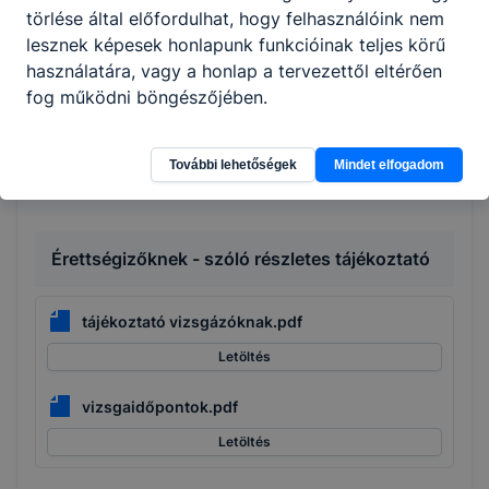
törlése által előfordulhat, hogy felhasználóink nem
lesznek képesek honlapunk funkcióinak teljes körű
Szakképzési ösztöndíj - 2024/2025
használatára, vagy a honlap a tervezettől eltérően
fog működni böngészőjében.
ÖSZTÖNDÍJ tájékoztató.pdf
Letöltés
További lehetőségek
Mindet elfogadom
Érettségizőknek - szóló részletes tájékoztató
tájékoztató vizsgázóknak.pdf
Letöltés
vizsgaidőpontok.pdf
Letöltés