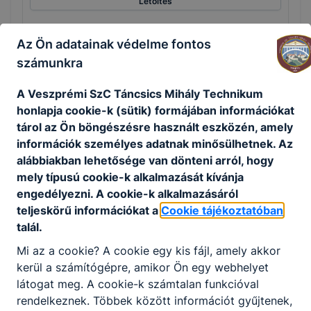
Letöltés
12_K.docx
Az Ön adatainak védelme fontos
Letöltés
számunkra
12_R.docx
A Veszprémi SzC Táncsics Mihály Technikum
honlapja cookie-k (sütik) formájában információkat
Letöltés
tárol az Ön böngészésre használt eszközén, amely
9_E.docx
információk személyes adatnak minősülhetnek. Az
alábbiakban lehetősége van dönteni arról, hogy
Letöltés
mely típusú cookie-k alkalmazását kívánja
engedélyezni. A cookie-k alkalmazásáról
9_K.docx
teljeskörű információkat a
Cookie tájékoztatóban
Letöltés
talál.
9_R.docx
Mi az a cookie? A cookie egy kis fájl, amely akkor
kerül a számítógépre, amikor Ön egy webhelyet
Letöltés
látogat meg. A cookie-k számtalan funkcióval
rendelkeznek. Többek között információt gyűjtenek,
9_S.docx