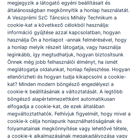
megjegyzik a látogató egyéni beállításait és
Letöltés
általánosságban megkönnyítik a honlap használatát.
A Veszprémi SzC Táncsics Mihály Technikum a
cookie-kat a következő célokból használja:
információ gyűjtése azzal kapcsolatban, hogyan
Érettségi utáni szakképzés osztályai -
használja Ön a honlapot -annak felmérésével, hogy
2023/2024-es tanév
a honlap melyik részeit látogatja, vagy használja
leginkább, így megtudhatjuk, hogyan biztosítsunk
Önnek még jobb felhasználói élményt, ha ismét
13_K.docx
meglátogatja oldalunkat, honlap fejlesztése. Hogyan
Letöltés
ellenőrizheti és hogyan tudja kikapcsolni a cookie-
kat? Minden modern böngésző engedélyezi a
13_M.docx
cookie-k beállításának a változtatását. A legtöbb
Letöltés
böngésző alapértelmezettként automatikusan
elfogadja a cookie-kat, de ezek általában
14_K.docx
megváltoztathatók. Felhívjuk figyelmét, hogy mivel a
cookie-k célja honlapunk használhatóságának és
Letöltés
folyamatainak megkönnyítése vagy lehetővé tétele,
a cookie-k alkalmazásának megakadályozása vagy