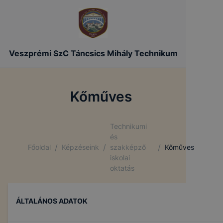
Veszprémi SzC Táncsics Mihály Technikum
Kőműves
Technikumi
és
/
/
/
Főoldal
Képzéseink
szakképző
Kőműves
iskolai
oktatás
ÁLTALÁNOS ADATOK