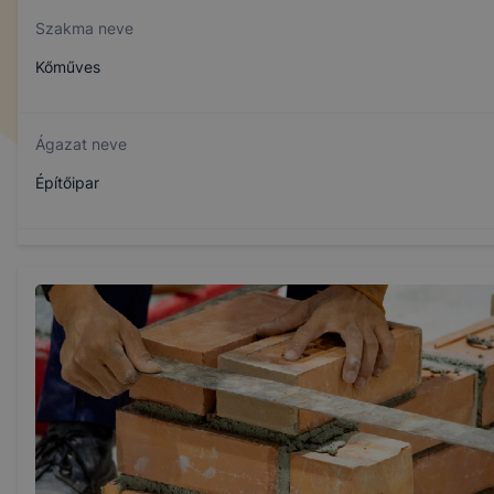
Szakma neve
Kőműves
Ágazat neve
Építőipar
Szakmajegyzék száma
407320608
Képzés időtartama
3 év
Választható szakmairányok: