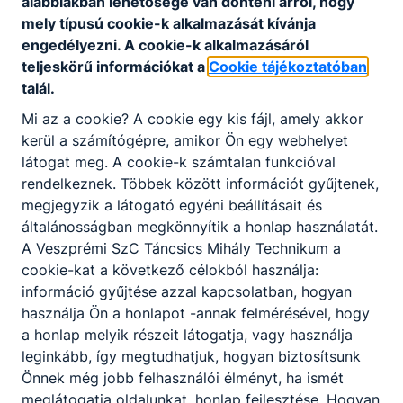
alábbiakban lehetősége van dönteni arról, hogy
mely típusú cookie-k alkalmazását kívánja
engedélyezni. A cookie-k alkalmazásáról
teljeskörű információkat a
Cookie tájékoztatóban
talál.
Mi az a cookie? A cookie egy kis fájl, amely akkor
kerül a számítógépre, amikor Ön egy webhelyet
látogat meg. A cookie-k számtalan funkcióval
rendelkeznek. Többek között információt gyűjtenek,
megjegyzik a látogató egyéni beállításait és
általánosságban megkönnyítik a honlap használatát.
A Veszprémi SzC Táncsics Mihály Technikum a
cookie-kat a következő célokból használja:
információ gyűjtése azzal kapcsolatban, hogyan
használja Ön a honlapot -annak felmérésével, hogy
a honlap melyik részeit látogatja, vagy használja
Ösztöndíj, rászorultsági támogatás és pályakezdési jut
leginkább, így megtudhatjuk, hogyan biztosítsunk
Duális képzés
Önnek még jobb felhasználói élményt, ha ismét
Projektoktatás
meglátogatja oldalunkat, honlap fejlesztése. Hogyan