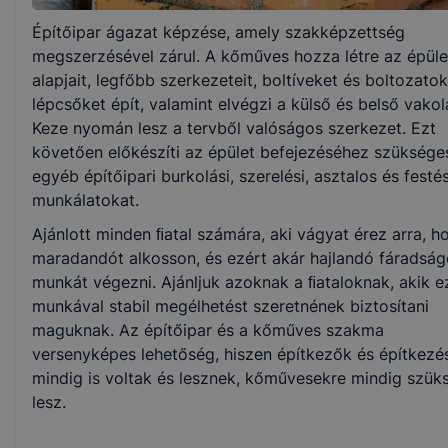
Építőipar ágazat képzése, amely szakképzettség
Nem válaszható
megszerzésével zárul. A kőműves hozza létre az épüle
alapjait, legfőbb szerkezeteit, boltíveket és boltozatok
KKK/PTT
lépcsőket épít, valamint elvégzi a külső és belső vakol
KKK letöltése (pdf)
Keze nyomán lesz a tervből valóságos szerkezet. Ezt
PTT letöltése (pdf)
követően előkészíti az épület befejezéséhez szüksége
egyéb építőipari burkolási, szerelési, asztalos és festés
munkálatokat.
Okleveles technikusképzés
Ajánlott minden ﬁatal számára, aki vágyat érez arra, h
Nem
maradandót alkosson, és ezért akár hajlandó fáradság
munkát végezni. Ajánljuk azoknak a ﬁataloknak, akik e
munkával stabil megélhetést szeretnének biztosítani
maguknak. Az építőipar és a kőműves szakma
versenyképes lehetőség, hiszen építkezők és építkezé
mindig is voltak és lesznek, kőművesekre mindig szük
lesz.