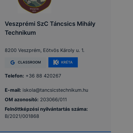
Veszprémi SzC Táncsics Mihály
Technikum
8200 Veszprém, Eötvös Károly u. 1.
CLASSROOM
KRÉTA
Telefon:
+36 88 420267
E-mail:
iskola@tancsicstechnikum.hu
OM azonosító:
203066/011
Felnőttképzési nyilvántartás száma:
B/2021/001868