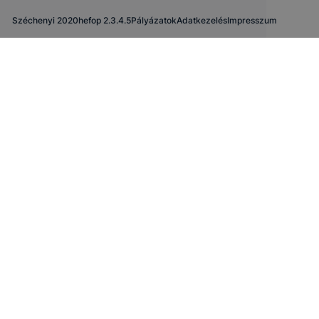
Széchenyi 2020
hefop 2.3.4.5
Pályázatok
Adatkezelés
Impresszum