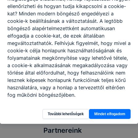
Egy szakmai idegen nyelv oktatása
ellenőrizheti és hogyan tudja kikapcsolni a cookie-
Elméleti és gyakorlati képzés egyben
kat? Minden modern böngésző engedélyezi a
Informatikai oktatás
cookie-k beállításának a változtatását. A legtöbb
Szakmai versenylehetőség
böngésző alapértelmezettként automatikusan
Továbbtanulási lehetőség
elfogadja a cookie-kat, de ezek általában
Ágazati szakképzések kiegészítésként
megváltoztathatók. Felhívjuk figyelmét, hogy mivel a
cookie-k célja honlapunk használhatóságának és
folyamatainak megkönnyítése vagy lehetővé tétele,
a cookie-k alkalmazásának megakadályozása vagy
Megosztás
törlése által előfordulhat, hogy felhasználóink nem
lesznek képesek honlapunk funkcióinak teljes körű
használatára, vagy a honlap a tervezettől eltérően
fog működni böngészőjében.
További lehetőségek
Mindet elfogadom
Partnereink